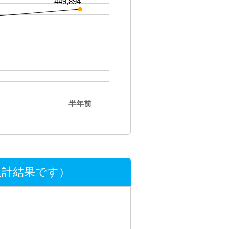
449,894
半年前
集計結果です）