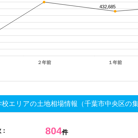
432,685
２年前
１年前
。
校エリアの土地相場情報（千葉市中央区の
804
 :
件