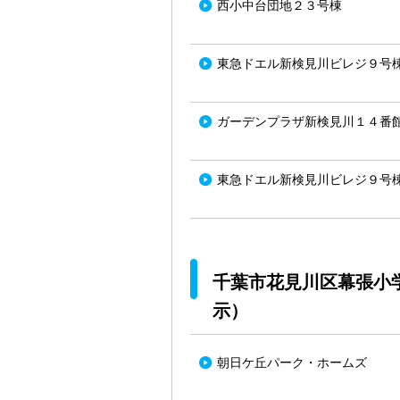
西小中台団地２３号棟
東急ドエル新検見川ビレジ９号
ガーデンプラザ新検見川１４番
東急ドエル新検見川ビレジ９号
千葉市花見川区幕張小
示）
朝日ケ丘パーク・ホームズ