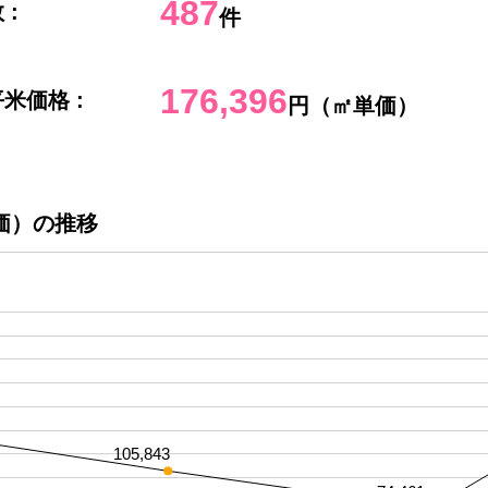
487
 :
件
176,396
米価格 :
円（㎡単価）
価）の推移
105,843