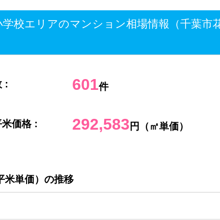
学校エリアのマンション相場情報（千葉市
601
 :
件
292,583
米価格 :
円（㎡単価）
平米単価）の推移