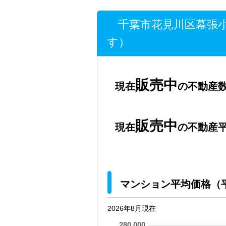
千葉市花見川区幕張小
す）
販売中
現在
の不動産数
販売中
現在
の不動産平
マンション平均価格（
2026年8月現在
280,000