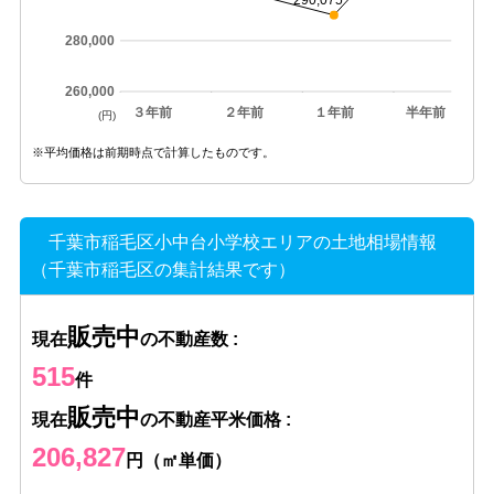
290,075
280,000
260,000
３年前
２年前
１年前
半年前
(円)
※平均価格は前期時点で計算したものです。
千葉市稲毛区小中台小学校エリアの土地相場情報
（千葉市稲毛区の集計結果です）
販売中
現在
の不動産数 :
515
件
販売中
現在
の不動産平米価格 :
206,827
円（㎡単価）