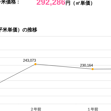
292,286
米価格 :
円（㎡単価）
平米単価）の推移
243,073
230,164
２年前
１年前