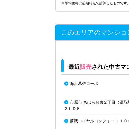
※平均価格は前期時点で計算したものです
このエリアのマンショ
最近
販売
された中古マ
海浜幕張コーポ
市原市 ちはら台東２丁目（鎌取駅
３ＬＤＫ
蘇我ロイヤルコンフォート １０