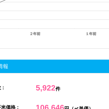
２年前
１年前
。
情報
5,922
 :
件
106,646
米価格 :
円（㎡単価）