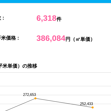
6,318
 :
件
386,084
米価格 :
円（㎡単価）
平米単価）の推移
272,653
252,433