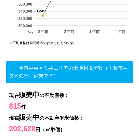
360,000
328,249
340,000
320,000
300,000
３年前
２年前
１年前
半年前
(円)
※平均価格は前期時点で計算したものです。
千葉市中央区今井エリアの土地相場情報（千葉市中
央区の集計結果です）
販売中
現在
の不動産数 :
815
件
販売中
現在
の不動産平米価格 :
202,628
円（㎡単価）