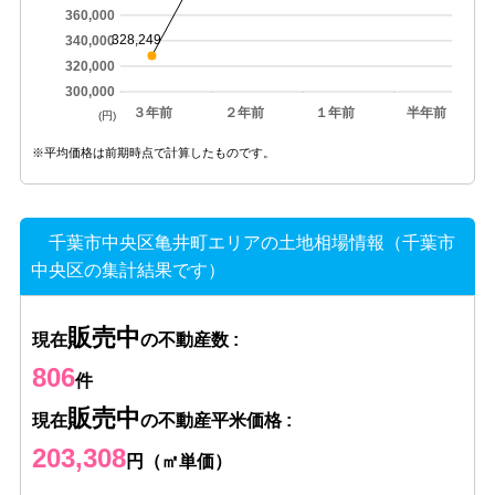
360,000
328,249
340,000
320,000
300,000
３年前
２年前
１年前
半年前
(円)
※平均価格は前期時点で計算したものです。
千葉市中央区亀井町エリアの土地相場情報（千葉市
中央区の集計結果です）
販売中
現在
の不動産数 :
806
件
販売中
現在
の不動産平米価格 :
203,308
円（㎡単価）