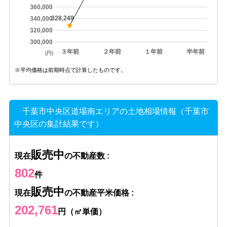
360,000
328,249
340,000
320,000
300,000
３年前
２年前
１年前
半年前
(円)
※平均価格は前期時点で計算したものです。
千葉市中央区道場南エリアの土地相場情報（千葉市
中央区の集計結果です）
販売中
現在
の不動産数 :
802
件
販売中
現在
の不動産平米価格 :
202,761
円（㎡単価）