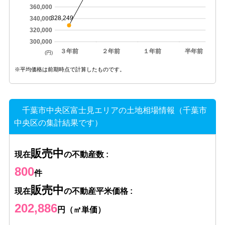
360,000
328,249
340,000
320,000
300,000
３年前
２年前
１年前
半年前
(円)
※平均価格は前期時点で計算したものです。
千葉市中央区富士見エリアの土地相場情報（千葉市
中央区の集計結果です）
販売中
現在
の不動産数 :
800
件
販売中
現在
の不動産平米価格 :
202,886
円（㎡単価）