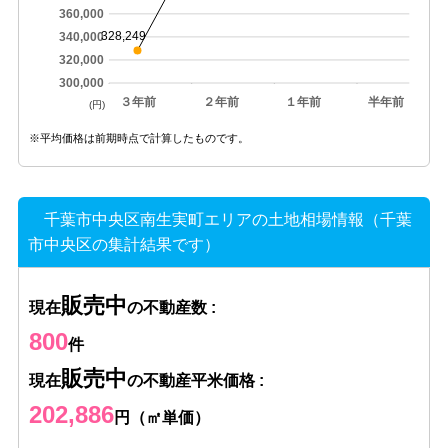
360,000
328,249
340,000
320,000
300,000
３年前
２年前
１年前
半年前
(円)
※平均価格は前期時点で計算したものです。
千葉市中央区南生実町エリアの土地相場情報（千葉
市中央区の集計結果です）
販売中
現在
の不動産数 :
800
件
販売中
現在
の不動産平米価格 :
202,886
円（㎡単価）