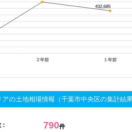
432,685
２年前
１年前
。
アの土地相場情報（千葉市中央区の集計結
790
 :
件