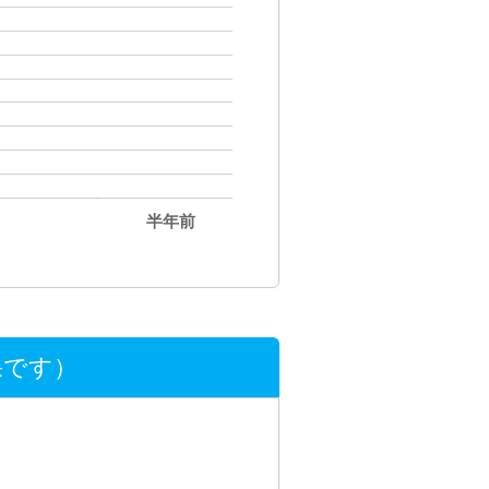
半年前
果です）