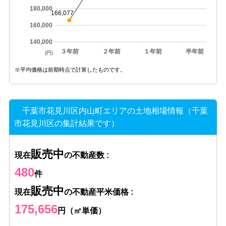
180,000
166,077
160,000
140,000
３年前
２年前
１年前
半年前
(円)
※平均価格は前期時点で計算したものです。
千葉市花見川区内山町エリアの土地相場情報（千葉
市花見川区の集計結果です）
販売中
現在
の不動産数 :
480
件
販売中
現在
の不動産平米価格 :
175,656
円（㎡単価）