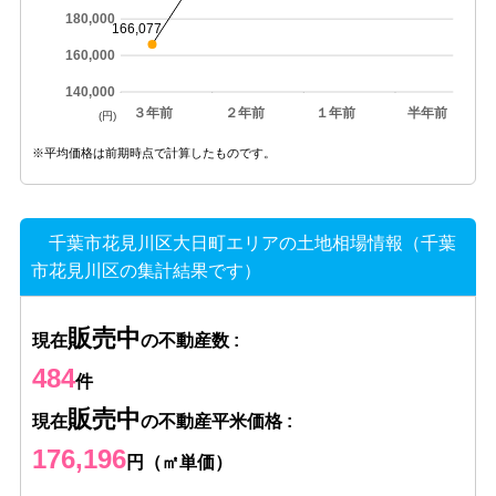
180,000
166,077
160,000
140,000
３年前
２年前
１年前
半年前
(円)
※平均価格は前期時点で計算したものです。
千葉市花見川区大日町エリアの土地相場情報（千葉
市花見川区の集計結果です）
販売中
現在
の不動産数 :
484
件
販売中
現在
の不動産平米価格 :
176,196
円（㎡単価）