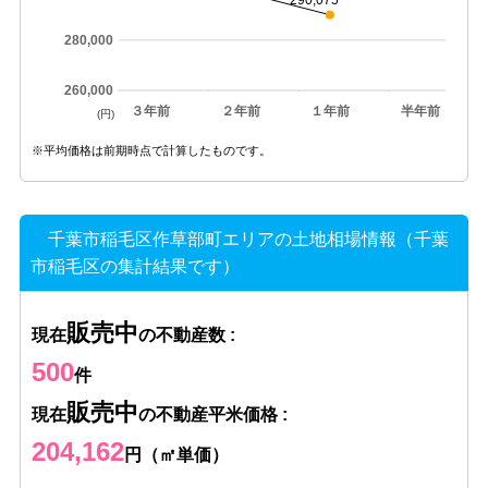
290,075
280,000
260,000
３年前
２年前
１年前
半年前
(円)
※平均価格は前期時点で計算したものです。
千葉市稲毛区作草部町エリアの土地相場情報（千葉
市稲毛区の集計結果です）
販売中
現在
の不動産数 :
500
件
販売中
現在
の不動産平米価格 :
204,162
円（㎡単価）