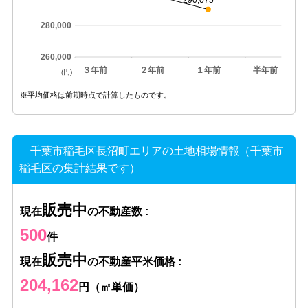
290,075
280,000
260,000
３年前
２年前
１年前
半年前
(円)
※平均価格は前期時点で計算したものです。
千葉市稲毛区長沼町エリアの土地相場情報（千葉市
稲毛区の集計結果です）
販売中
現在
の不動産数 :
500
件
販売中
現在
の不動産平米価格 :
204,162
円（㎡単価）