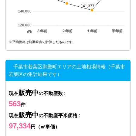
141,377
140,000
120,000
３年前
２年前
１年前
半年前
(円)
※平均価格は前期時点で計算したものです。
千葉市若葉区御殿町エリアの土地相場情報（千葉市
若葉区の集計結果です）
販売中
現在
の不動産数 :
563
件
販売中
現在
の不動産平米価格 :
97,334
円（㎡単価）