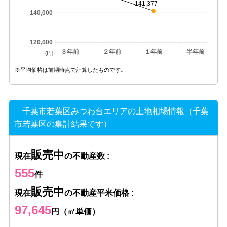
141,377
140,000
120,000
３年前
２年前
１年前
半年前
(円)
※平均価格は前期時点で計算したものです。
千葉市若葉区みつわ台エリアの土地相場情報（千葉
市若葉区の集計結果です）
販売中
現在
の不動産数 :
555
件
販売中
現在
の不動産平米価格 :
97,645
円（㎡単価）