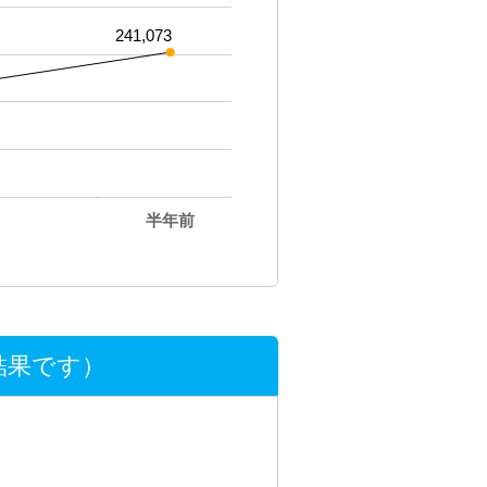
241,073
半年前
結果です）