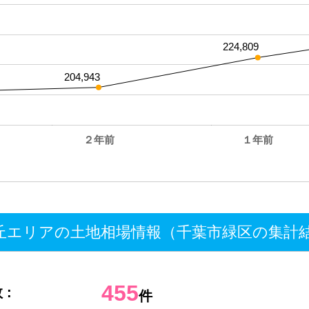
224,809
204,943
２年前
１年前
。
エリアの土地相場情報（千葉市緑区の集計
455
 :
件