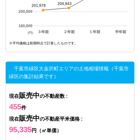
204,943
201,979
200,000
180,000
３年前
２年前
１年前
半年前
(円)
※平均価格は前期時点で計算したものです。
千葉市緑区大金沢町エリアの土地相場情報（千葉市
緑区の集計結果です）
販売中
現在
の不動産数 :
455
件
販売中
現在
の不動産平米価格 :
95,335
円（㎡単価）