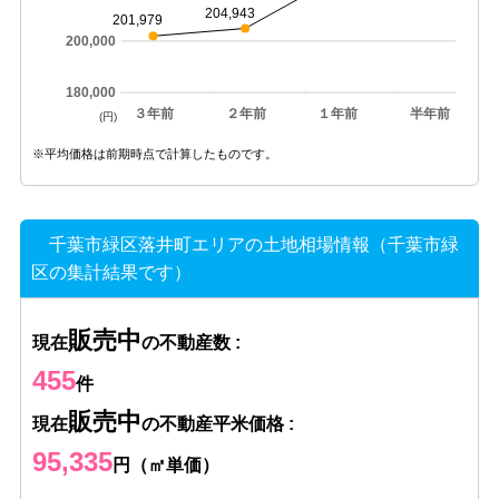
204,943
201,979
200,000
180,000
３年前
２年前
１年前
半年前
(円)
※平均価格は前期時点で計算したものです。
千葉市緑区落井町エリアの土地相場情報（千葉市緑
区の集計結果です）
販売中
現在
の不動産数 :
455
件
販売中
現在
の不動産平米価格 :
95,335
円（㎡単価）