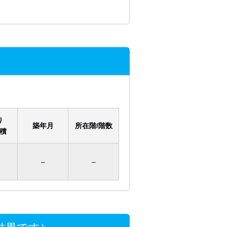
り
築年月
所在階/階数
積
–
–