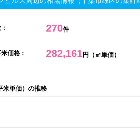
ンヒルズ周辺の相場情報（千葉市緑区の集計
270
 :
件
282,161
米価格 :
円（㎡単価）
平米単価）の推移