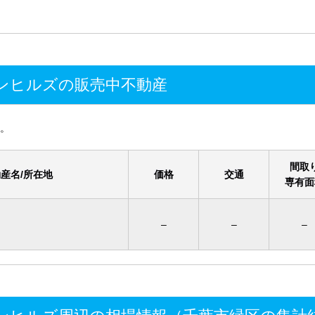
ンヒルズの販売中不動産
。
間取
産名/所在地
価格
交通
専有面
–
–
–