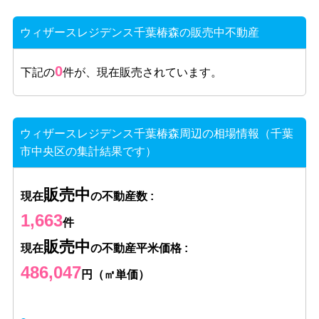
ウィザースレジデンス千葉椿森の販売中不動産
0
下記の
件が、現在販売されています。
ウィザースレジデンス千葉椿森周辺の相場情報（千葉
市中央区の集計結果です）
販売中
現在
の不動産数 :
1,663
件
販売中
現在
の不動産平米価格 :
486,047
円（㎡単価）