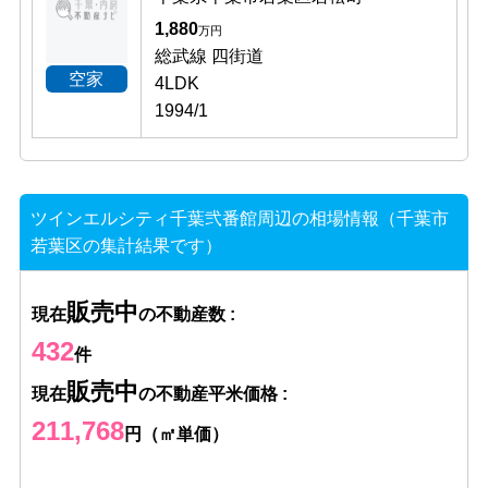
1,880
万円
総武線 四街道
空家
4LDK
1994/1
ツインエルシティ千葉弐番館周辺の相場情報（千葉市
若葉区の集計結果です）
販売中
現在
の不動産数 :
432
件
販売中
現在
の不動産平米価格 :
211,768
円（㎡単価）