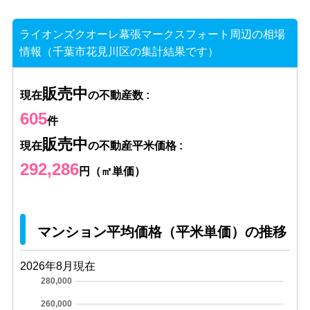
ライオンズクオーレ幕張マークスフォート周辺の相場
情報（千葉市花見川区の集計結果です）
販売中
現在
の不動産数 :
605
件
販売中
現在
の不動産平米価格 :
292,286
円（㎡単価）
マンション平均価格（平米単価）の推移
2026年8月現在
280,000
260,000