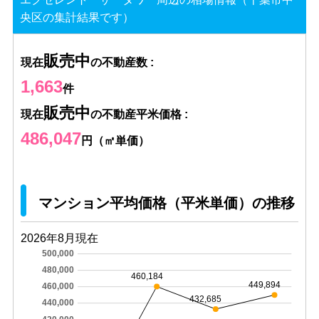
央区の集計結果です）
販売中
現在
の不動産数 :
1,663
件
販売中
現在
の不動産平米価格 :
486,047
円（㎡単価）
マンション平均価格（平米単価）の推移
2026年8月現在
500,000
480,000
460,184
449,894
460,000
432,685
440,000