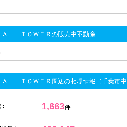
ＲＡＬ ＴＯＷＥＲの販売中不動産
。
ＲＡＬ ＴＯＷＥＲ周辺の相場情報（千葉市
1,663
 :
件