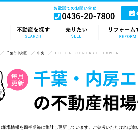
千葉市中央区
中央
ＣＨＩＢＡ ＣＥＮＴＲＡＬ ＴＯＷＥＲ
の相場情報を四半期毎に集計し更新しています。ご参考いただければ幸