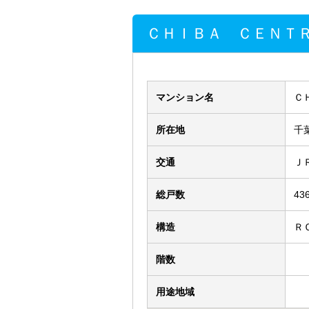
ＣＨＩＢＡ ＣＥＮＴ
マンション名
Ｃ
所在地
千
交通
Ｊ
総戸数
43
構造
Ｒ
階数
用途地域