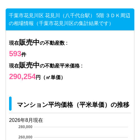
千葉市花見川区 花見川（八千代台駅） 5階 ３ＤＫ周辺
の相場情報（千葉市花見川区の集計結果です）
販売中
現在
の不動産数 :
593
件
販売中
現在
の不動産平米価格 :
290,254
円（㎡単価）
マンション平均価格（平米単価）の推移
2026年8月現在
280,000
260,000