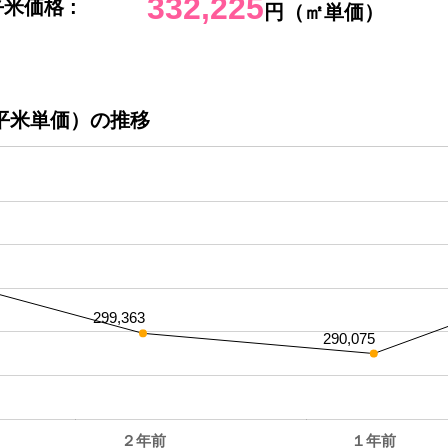
332,225
米価格 :
円（㎡単価）
平米単価）の推移
299,363
290,075
２年前
１年前