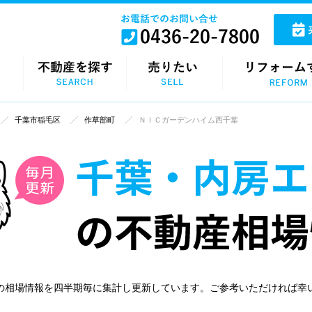
千葉市稲毛区
作草部町
ＮＩＣガーデンハイム西千葉
の相場情報を四半期毎に集計し更新しています。ご参考いただければ幸