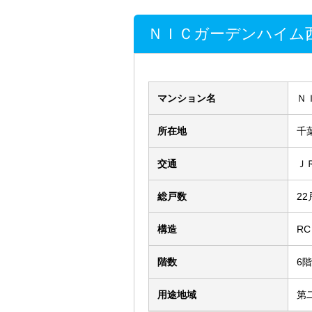
ＮＩＣガーデンハイム
マンション名
Ｎ
所在地
千
交通
Ｊ
総戸数
22
構造
RC
階数
6
用途地域
第