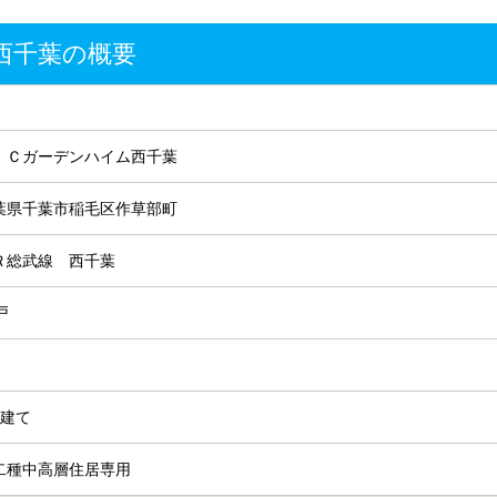
西千葉の概要
ＩＣガーデンハイム西千葉
葉県千葉市稲毛区作草部町
Ｒ総武線 西千葉
戸
階建て
二種中高層住居専用