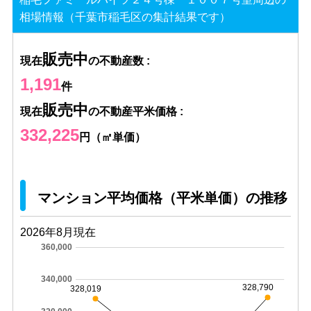
相場情報（千葉市稲毛区の集計結果です）
販売中
現在
の不動産数 :
1,191
件
販売中
現在
の不動産平米価格 :
332,225
円（㎡単価）
マンション平均価格（平米単価）の推移
2026年8月現在
360,000
340,000
328,790
328,019