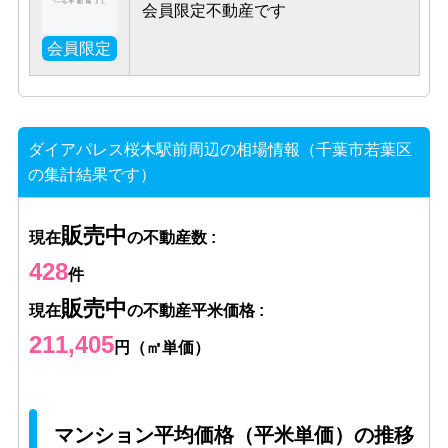
会員限定不動産です
会員限定
ダイアパレス桜木駅前周辺の相場情報（千葉市若葉区
の集計結果です）
販売中
現在
の不動産数 :
428
件
販売中
現在
の不動産平米価格 :
211,405
円（㎡単価）
マンション平均価格（平米単価）の推移