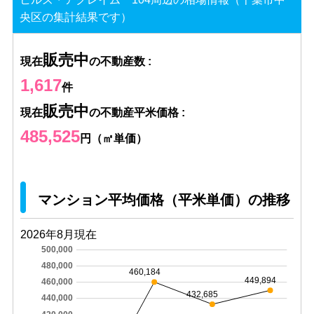
央区の集計結果です）
販売中
現在
の不動産数 :
1,617
件
販売中
現在
の不動産平米価格 :
485,525
円（㎡単価）
マンション平均価格（平米単価）の推移
2026年8月現在
500,000
480,000
460,184
449,894
460,000
432,685
440,000