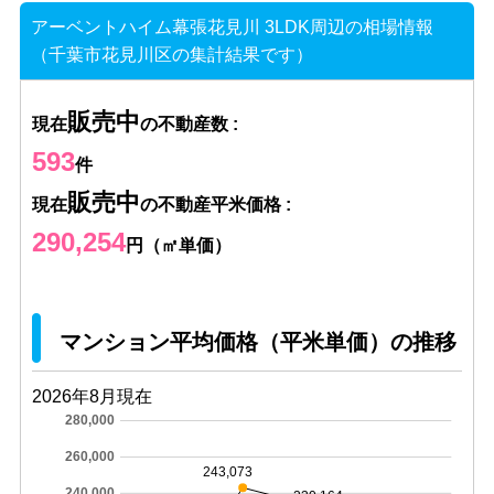
アーベントハイム幕張花見川 3LDK周辺の相場情報
（千葉市花見川区の集計結果です）
販売中
現在
の不動産数 :
593
件
販売中
現在
の不動産平米価格 :
290,254
円（㎡単価）
マンション平均価格（平米単価）の推移
2026年8月現在
280,000
260,000
243,073
240,000