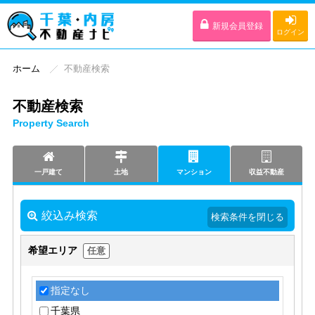
新規会員登録
ログイン
ホーム
不動産検索
不動産検索
Property Search
一戸建て
土地
マンション
収益不動産
絞込み検索
検索条件を閉じる
希望エリア
任意
指定なし
千葉県