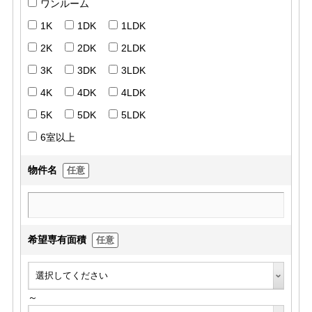
ワンルーム
1K
1DK
1LDK
2K
2DK
2LDK
3K
3DK
3LDK
4K
4DK
4LDK
5K
5DK
5LDK
6室以上
物件名
任意
希望専有面積
任意
～