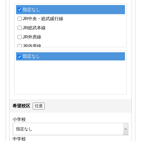
指定なし
JR中央・総武緩行線
JR総武本線
JR外房線
JR内房線
JR京葉線
指定なし
JR成田エクスプレス
JR久留里線
京成千葉線
京成千原線
小湊鉄道線
希望校区
任意
千葉都市モノレール１号線
千葉都市モノレール２号線
小学校
中学校