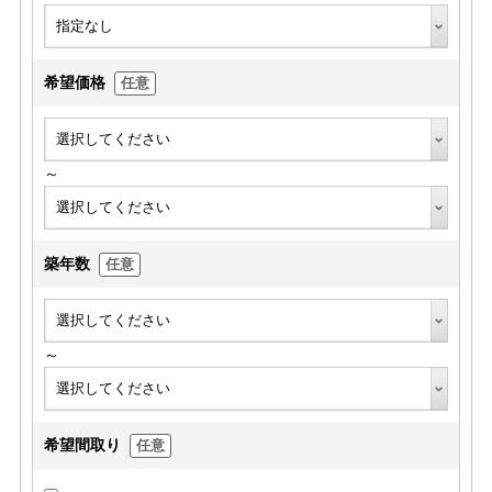
希望価格
任意
～
築年数
任意
～
希望間取り
任意