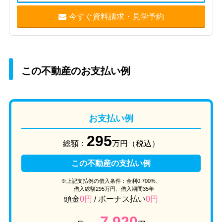
今すぐ資料請求・見学予約
この不動産のお支払い例
お支払い例
295
総額：
万円（税込）
この不動産の支払い例
※上記支払例の借入条件：金利0.700%、
借入総額
295
万円、借入期間35年
頭金
0円
/ ボーナス払い
0円
7,920