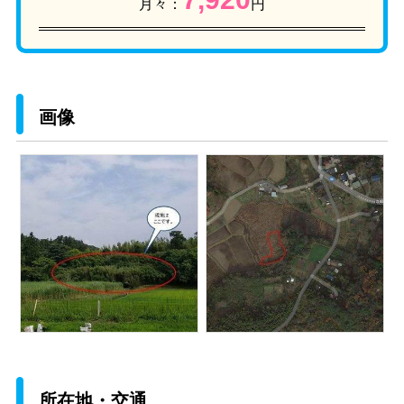
月々：
円
画像
所在地・交通