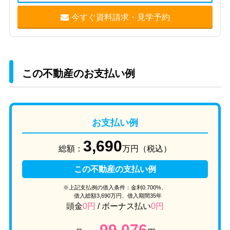
今すぐ資料請求・見学予約
この不動産のお支払い例
お支払い例
3,690
総額：
万円（税込）
この不動産の支払い例
※上記支払例の借入条件：金利0.700%、
借入総額
3,690
万円、借入期間35年
頭金
0円
/ ボーナス払い
0円
99,076